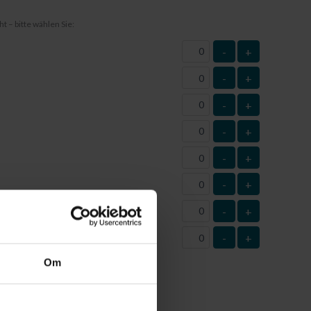
t – bitte wählen Sie:
-
+
-
+
-
+
-
+
-
+
-
+
-
+
-
+
n (Anzahl)
Om
itgeteilt
noch nicht
kennen und daher die