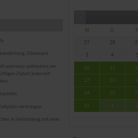
M
D
Ry
27
28
2
 Skanderborg, Dänemark
3
4
eit und muss spätestens um
10
11
1
ltigen Zielort jederzeit
dern.
17
18
1
24
25
2
nachten.
31
1
eltplatz verbringen.
hen, in Verbindung mit einer