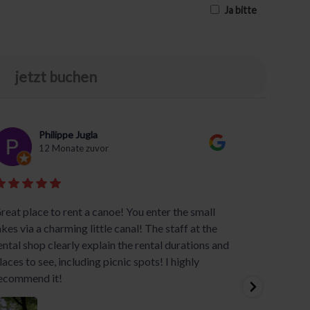
Ja bitte
jetzt buchen
Philippe Jugla
12 Monate zuvor
reat place to rent a canoe! You enter the small
Great s
akes via a charming little canal! The staff at the
The pri
ental shop clearly explain the rental durations and
consider
laces to see, including picnic spots! I highly
of the 
ecommend it!
areas.