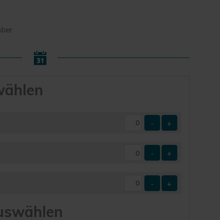
mber
wählen
-
+
-
+
-
+
uswählen