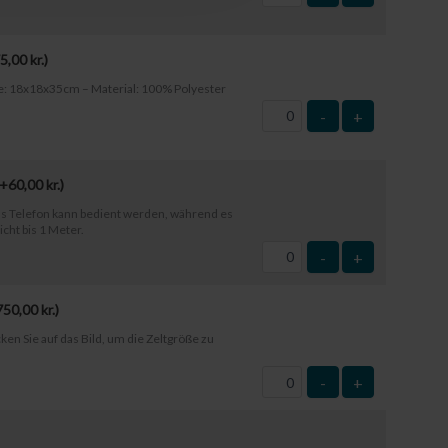
5,00
kr.
)
e: 18x18x35cm – Material: 100% Polyester
-
+
(+
60,00
kr.
)
s Telefon kann bedient werden, während es
icht bis 1 Meter.
-
+
750,00
kr.
)
ken Sie auf das Bild, um die Zeltgröße zu
-
+