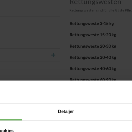
Rettungswesten
Rettungswesten sind für alle Gäste Pflich
Rettungsweste 3-15 kg
Rettungsweste 15-20 kg
Rettungsweste 20-30 kg
Erweitern Sie
Rettungsweste 30-40 kg
Rettungsweste 40-60 kg
Rettungsweste 60-90 kg
Rettungsweste + 90 kg
Eigene Rettungswesten mitbringe
Detaljer
Westengrößen werden später m
ookies
Wenn Sie die Gewichte der Teilnehmer