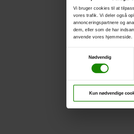
Vi bruger cookies til at tilpas
vores trafik. Vi deler også o
annonceringspartnere og anal
dem, eller som de har indsaml
anvende vores hjemmeside.
Samtykkevalg
Nødvendig
Kun nødvendige cook