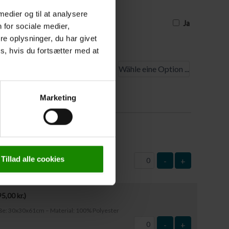
ben, setzen Sie bitte ein Häkchen. Die
 medier og til at analysere
 Tage vor Reisebeginn mitgeteilt werden
Ja
 for sociale medier,
e oplysninger, du har givet
s, hvis du fortsætter med at
tpunkt
rüstung
Marketing
50,00
kr.
)
ße: 63x37cm – Material: Kunststoff
Tillad alle cookies
-
+
95,00
kr.
)
öße: 30x30x61cm – Material: 100% Polyester
-
+