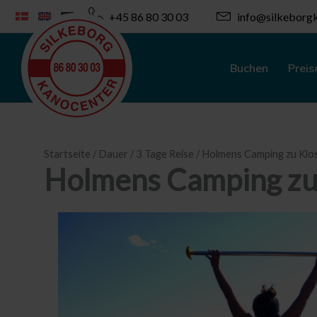
Zum
+45 86 80 30 03
info@silkeborgk
Inhalt
springen
Buchen
Preis
Startseite
/
Dauer
/
3 Tage Reise
/ Holmens Camping zu Klo
Holmens Camping zu