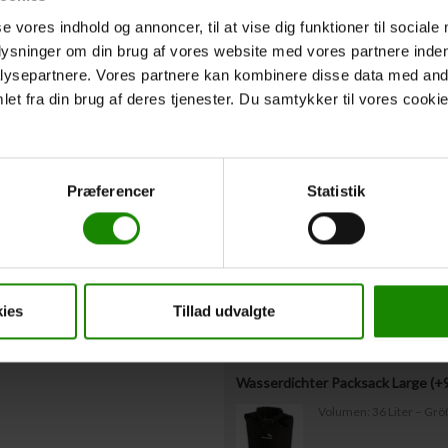
Rettungswesten oben nicht ausgefüllt ha
se vores indhold og annoncer, til at vise dig funktioner til sociale
Westengrößen müssen uns spätestens 3
plysninger om din brug af vores website med vores partnere inden
ysepartnere. Vores partnere kan kombinere disse data med andr
et fra din brug af deres tjenester. Du samtykker til vores cookie
Abfahrtszeit
*
Voraussichtliche Abfahrtszeit vom Star
Zusätzliche Aus
Præferencer
Statistik
Gepäcktonne mit Deckel Miete (+
Kapazität: 60 Liter – Ma
ies
Tillad udvalgte
Wasserdichter Packsack Large (+
Volumen: 36 Liter – Gr