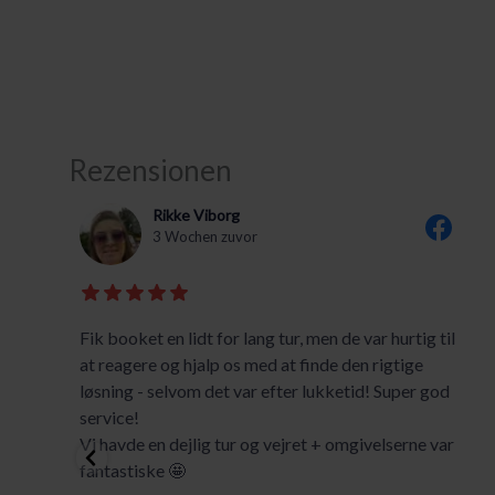
Rezensionen
Rikke Viborg
3 Wochen zuvor
Fik booket en lidt for lang tur, men de var hurtig til
at reagere og hjalp os med at finde den rigtige
løsning - selvom det var efter lukketid! Super god
service!
Vi havde en dejlig tur og vejret + omgivelserne var
fantastiske 🤩