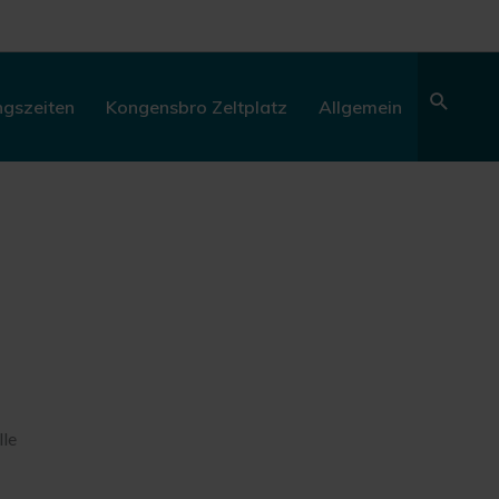
Sear
ngszeiten
Kongensbro Zeltplatz
Allgemein
lle