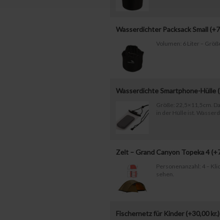
Wasserdichter Packsack Small (+
7
Volumen: 6 Liter – Größ
Wasserdichte Smartphone-Hülle 
Größe: 22,5×11,5cm. Da
in der Hülle ist. Wasserd
Zelt – Grand Canyon Topeka 4 (+
Personenanzahl: 4 – Klic
sehen.
Fischernetz für Kinder (+
30,00
kr.
)