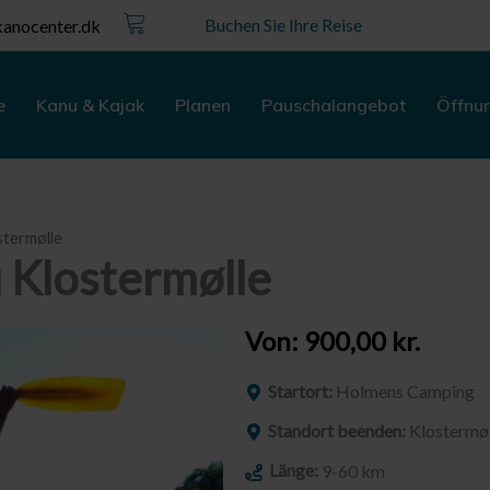
Kurv
Buchen Sie Ihre Reise
anocenter.dk
e
Kanu & Kajak
Planen
Pauschalangebot
Öffnu
stermølle
 Klostermølle
Von:
900,00
kr.
Startort:
Holmens Camping
Standort beenden:
Klostermø
Länge:
9-60 km