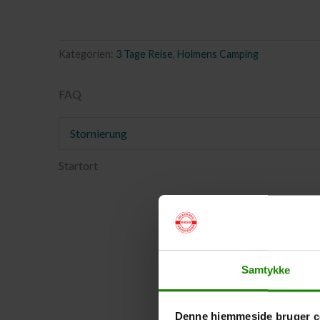
Kategorien:
3 Tage Reise
,
Holmens Camping
FAQ
Stornierung
Startort
Samtykke
Denne hjemmeside bruger c