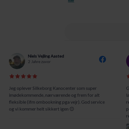
hier
Niels Vejling Aasted
2 Jahre zuvor
Jeg oplever Silkeborg Kanocenter som super
G
imødekommende, nærværende og frem for alt
l
fleksible (ifm ombookning pga vejr). God service
r
og vi kommer helt sikkert igen 😊
p
r