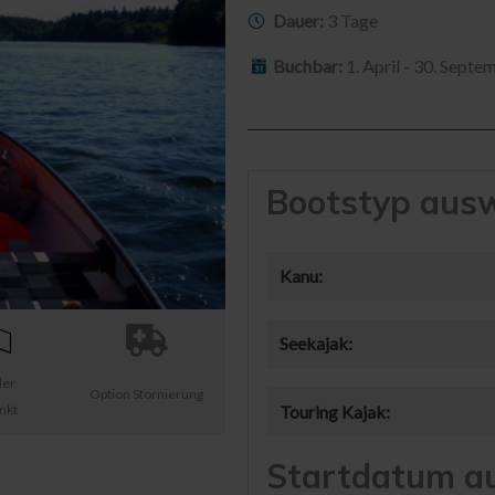
Dauer:
3 Tage
Buchbar:
1. April - 30. Septe
Bootstyp aus
Kanu:
Seekajak:
ler
Option Stornierung
nkt
Touring Kajak:
Startdatum a