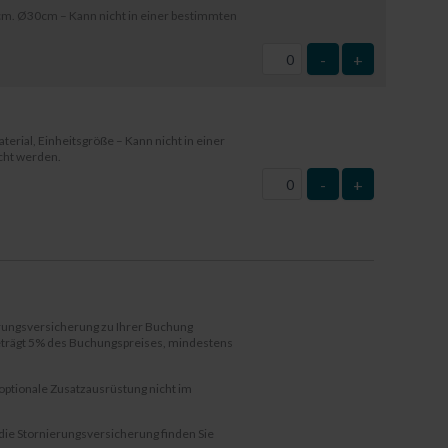
m. Ø30cm – Kann nicht in einer bestimmten
-
+
terial, Einheitsgröße – Kann nicht in einer
cht werden.
-
+
erungsversicherung zu Ihrer Buchung
beträgt 5% des Buchungspreises, mindestens
 optionale Zusatzausrüstung nicht im
die Stornierungsversicherung finden Sie