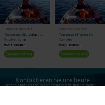
Tørring Kanoudlejning
Tørring Kanoudlejning
Tørring zum Skyttehuset’s
Tørring zu Silkeborg Sø
Outdoor Camp
Camping
Von:
1.300,00
kr.
Von:
1.300,00
kr.
Optionen wählen
Optionen wählen
Kontaktieren Sie uns heute
Haben Sie noch Fragen? Wir sind immer bereit, Ihnen zu helfen.
Senden Sie uns eine E-Mail oder rufen Sie uns an.
Kontaktieren Sie uns