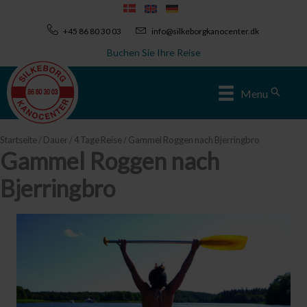
Zum
Inhalt
+45 86 80 30 03
info@silkeborgkanocenter.dk
springen
Buchen Sie Ihre Reise
Sear
Menu
Startseite
/
Dauer
/
4 Tage Reise
/ Gammel Roggen nach Bjerringbro
Gammel Roggen nach
Bjerringbro