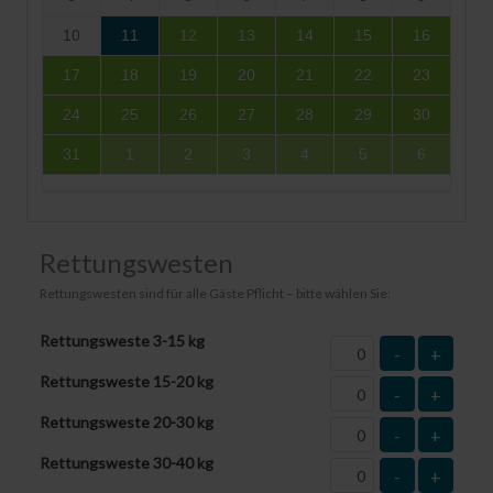
10
11
12
13
14
15
16
17
18
19
20
21
22
23
24
25
26
27
28
29
30
31
1
2
3
4
5
6
Rettungswesten
Rettungswesten sind für alle Gäste Pflicht – bitte wählen Sie:
Rettungsweste 3-15 kg
-
+
Rettungsweste 15-20 kg
-
+
Rettungsweste 20-30 kg
-
+
Rettungsweste 30-40 kg
-
+