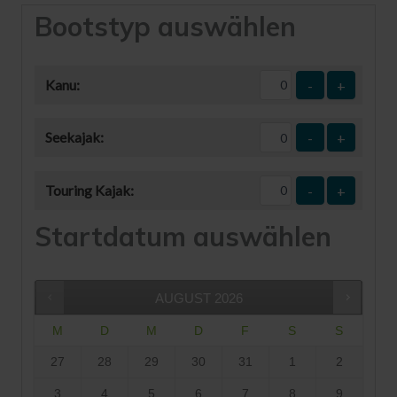
Bootstyp auswählen
Kanu:
-
+
Seekajak:
-
+
Touring Kajak:
-
+
Startdatum auswählen
AUGUST
2026
M
D
M
D
F
S
S
27
28
29
30
31
1
2
3
4
5
6
7
8
9