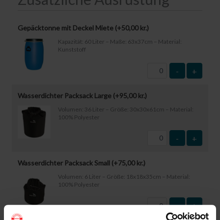
Gepäcktonne mit Deckel Miete (+
50,00
kr.
)
Kapazität: 60 Liter – Maße: 63x37cm – Material:
Kunststoff
-
+
Wasserdichter Packsack Large (+
95,00
kr.
)
Volumen: 36 Liter – Größe: 30x30x61cm – Material:
100% Polyester
-
+
Wasserdichter Packsack Small (+
75,00
kr.
)
Volumen: 6 Liter – Größe: 18x18x35cm – Material:
100% Polyester
-
+