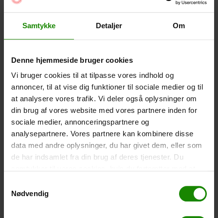
Wasserdichte Smartphone-Hülle (+
60,00
kr.
)
Größe: 22,5×11,5cm. Das Telefon kann bedient
Samtykke
Detaljer
Om
werden, während es in der Hülle ist. Wasserdicht bis 1
Meter.
-
+
Denne hjemmeside bruger cookies
Vi bruger cookies til at tilpasse vores indhold og
Zelt – Grand Canyon Topeka 4 (+
750,00
kr.
)
annoncer, til at vise dig funktioner til sociale medier og til
Personenanzahl: 4 – Klicken Sie auf das Bild, um die
at analysere vores trafik. Vi deler også oplysninger om
Zeltgröße zu sehen.
din brug af vores website med vores partnere inden for
sociale medier, annonceringspartnere og
-
+
analysepartnere. Vores partnere kan kombinere disse
data med andre oplysninger, du har givet dem, eller som
Fischernetz für Kinder (+
30,00
kr.
)
de har indsamlet fra din brug af deres tjenester. Du
Teleskopstange 52-129cm. Ø30cm – Kann nicht in
samtykker til vores cookies, hvis du fortsætter med at
einer bestimmten Farbe gebucht werden.
anvende vores hjemmeside.
Samtykkevalg
-
+
Nødvendig