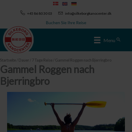
Zum
Inhalt
+45 86 80 30 03
info@silkeborgkanocenter.dk
springen
Buchen Sie Ihre Reise
Sear
Menu
Startseite
/
Dauer
/
7 Tage Reise
/ Gammel Roggen nach Bjerringbro
Gammel Roggen nach
Bjerringbro