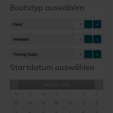
Bootstyp auswählen
Kanu:
-
+
Seekajak:
-
+
Touring Kajak:
-
+
Startdatum auswählen
AUGUST
2026
M
D
M
D
F
S
S
27
28
29
30
31
1
2
3
4
5
6
7
8
9