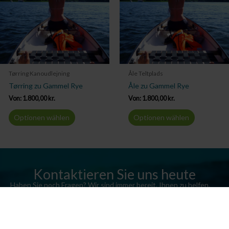
Tørring Kanoudlejning
Åle Teltplads
Tørring zu Gammel Rye
Åle zu Gammel Rye
Von:
1.800,00
kr.
Von:
1.800,00
kr.
Optionen wählen
Optionen wählen
Kontaktieren Sie uns heute
Haben Sie noch Fragen? Wir sind immer bereit, Ihnen zu helfen.
Senden Sie uns eine E-Mail oder rufen Sie uns an.
Kontaktieren Sie uns