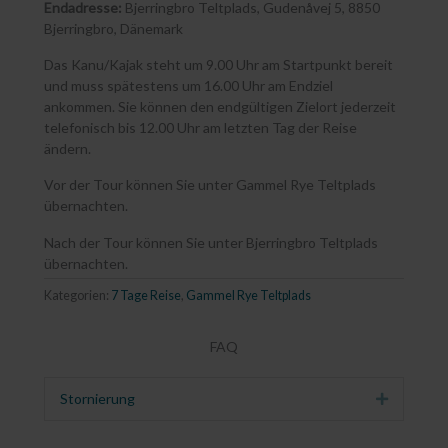
Endadresse:
Bjerringbro Teltplads, Gudenåvej 5, 8850
Bjerringbro, Dänemark
Das Kanu/Kajak steht um 9.00 Uhr am Startpunkt bereit
und muss spätestens um 16.00 Uhr am Endziel
ankommen. Sie können den endgültigen Zielort jederzeit
telefonisch bis 12.00 Uhr am letzten Tag der Reise
ändern.
Vor der Tour können Sie unter Gammel Rye Teltplads
übernachten.
Nach der Tour können Sie unter Bjerringbro Teltplads
übernachten.
Kategorien:
7 Tage Reise
,
Gammel Rye Teltplads
FAQ
Stornierung
Erweitern