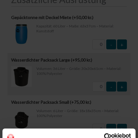
Gepäcktonne mit Deckel Miete (+
50,00
kr.
)
Kapazität: 60 Liter – Maße: 63x37cm – Material:
Kunststoff
-
+
Wasserdichter Packsack Large (+
95,00
kr.
)
Volumen: 36 Liter – Größe: 30x30x61cm – Material:
100% Polyester
-
+
Wasserdichter Packsack Small (+
75,00
kr.
)
Volumen: 6 Liter – Größe: 18x18x35cm – Material:
100% Polyester
-
+