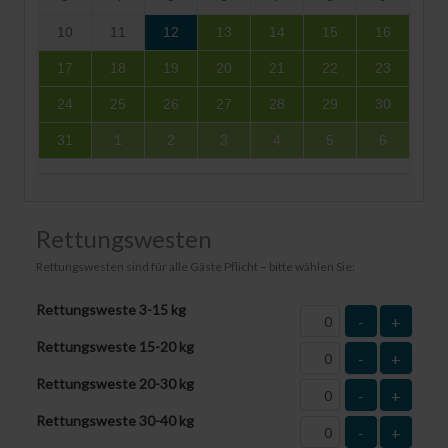
10
11
12
13
14
15
16
17
18
19
20
21
22
23
24
25
26
27
28
29
30
31
1
2
3
4
5
6
Rettungswesten
Rettungswesten sind für alle Gäste Pflicht – bitte wählen Sie:
Rettungsweste 3-15 kg
-
+
Rettungsweste 15-20 kg
-
+
Rettungsweste 20-30 kg
-
+
Rettungsweste 30-40 kg
-
+