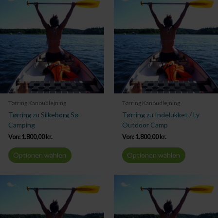
Tørring Kanoudlejning
Tørring Kanoudlejning
Tørring zu Silkeborg Sø
Tørring zu Indelukket / Ly
Camping
Outdoor Camp
Von:
1.800,00
kr.
Von:
1.800,00
kr.
Optionen wählen
Optionen wählen