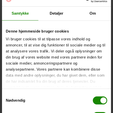
Wasserdichte Smartphone-Hülle (+
60,00
kr.
)
Größe: 22,5×11,5cm. Das Telefon kann bedient
Samtykke
Detaljer
Om
werden, während es in der Hülle ist. Wasserdicht bis 1
Meter.
-
+
Denne hjemmeside bruger cookies
Vi bruger cookies til at tilpasse vores indhold og
Zelt – Grand Canyon Topeka 4 (+
750,00
kr.
)
annoncer, til at vise dig funktioner til sociale medier og til
Personenanzahl: 4 – Klicken Sie auf das Bild, um die
at analysere vores trafik. Vi deler også oplysninger om
Zeltgröße zu sehen.
din brug af vores website med vores partnere inden for
sociale medier, annonceringspartnere og
-
+
analysepartnere. Vores partnere kan kombinere disse
data med andre oplysninger, du har givet dem, eller som
Fischernetz für Kinder (+
30,00
kr.
)
de har indsamlet fra din brug af deres tjenester. Du
Teleskopstange 52-129cm. Ø30cm – Kann nicht in
samtykker til vores cookies, hvis du fortsætter med at
einer bestimmten Farbe gebucht werden.
anvende vores hjemmeside.
Samtykkevalg
-
+
Nødvendig