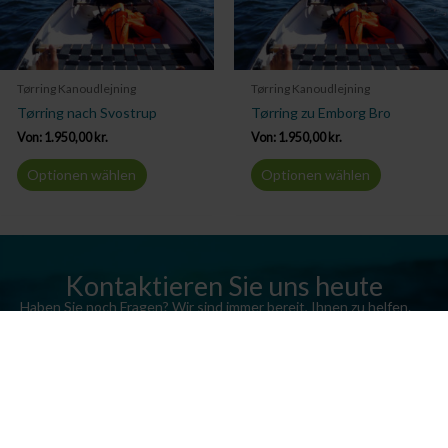
Tørring Kanoudlejning
Tørring Kanoudlejning
Tørring nach Svostrup
Tørring zu Emborg Bro
Von:
1.950,00
kr.
Von:
1.950,00
kr.
Optionen wählen
Optionen wählen
Kontaktieren Sie uns heute
Haben Sie noch Fragen? Wir sind immer bereit, Ihnen zu helfen.
Senden Sie uns eine E-Mail oder rufen Sie uns an.
Kontaktieren Sie uns
Silkeborg Kanocenter