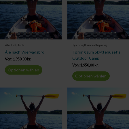
Åle Teltplads
Tørring Kanoudlejning
Åle nach Voervadsbro
Tørring zum Skyttehuset’s
Outdoor Camp
Von:
1.950,00
kr.
Von:
1.950,00
kr.
Optionen wählen
Optionen wählen