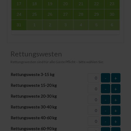
17
18
19
20
21
22
23
24
25
26
27
28
29
30
31
1
2
3
4
5
6
Rettungswesten
Rettungswesten sind für alle Gäste Pflicht – bitte wählen Sie:
Rettungsweste 3-15 kg
-
+
Rettungsweste 15-20 kg
-
+
Rettungsweste 20-30 kg
-
+
Rettungsweste 30-40 kg
-
+
Rettungsweste 40-60 kg
-
+
Rettungsweste 60-90 kg