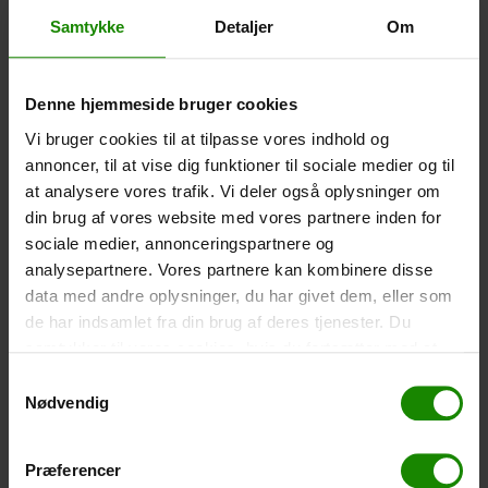
werden, während es in der Hülle ist. Wasserdicht bis 1
Samtykke
Detaljer
Om
Meter.
-
+
Denne hjemmeside bruger cookies
Zelt – Grand Canyon Topeka 4 (+
750,00
kr.
)
Vi bruger cookies til at tilpasse vores indhold og
Personenanzahl: 4 – Klicken Sie auf das Bild, um die
annoncer, til at vise dig funktioner til sociale medier og til
Zeltgröße zu sehen.
at analysere vores trafik. Vi deler også oplysninger om
din brug af vores website med vores partnere inden for
-
+
sociale medier, annonceringspartnere og
analysepartnere. Vores partnere kan kombinere disse
Fischernetz für Kinder (+
30,00
kr.
)
data med andre oplysninger, du har givet dem, eller som
Teleskopstange 52-129cm. Ø30cm – Kann nicht in
de har indsamlet fra din brug af deres tjenester. Du
einer bestimmten Farbe gebucht werden.
samtykker til vores cookies, hvis du fortsætter med at
-
+
anvende vores hjemmeside.
Samtykkevalg
Nødvendig
Regenponcho (+
20,00
kr.
)
Wasserdicht, leichtes Material, Einheitsgröße – Kann
Præferencer
nicht in einer bestimmten Farbe gebucht werden.