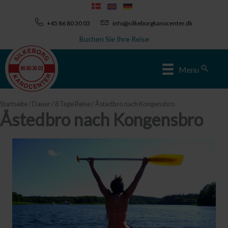
Zum
Inhalt
+45 86 80 30 03
info@silkeborgkanocenter.dk
springen
Buchen Sie Ihre Reise
Sear
Menu
Startseite
/
Dauer
/
8 Tage Reise
/ Åstedbro nach Kongensbro
Åstedbro nach Kongensbro