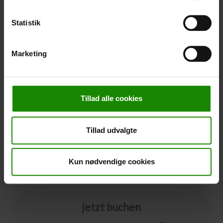
-
+
Statistik
Stornierung
Marketing
Stornierung (
50,00 kr.
)
Sie können eine Stornierungsversicherung zu Ihrer
Buchung hinzufügen. Der Preis beträgt 5% des
Tillad alle cookies
Buchungspreises, mindestens 50,00 DKK.
Bitte beachten Sie, dass optionale Zusatzausrüstung
nicht im Stornierungspreis enthalten ist.
Tillad udvalgte
HINWEIS:
Bedingungen und Fristen für die Stornierungsversicherung
finden Sie
hier
Ja bitte
Kun nødvendige cookies
jetzt buchen