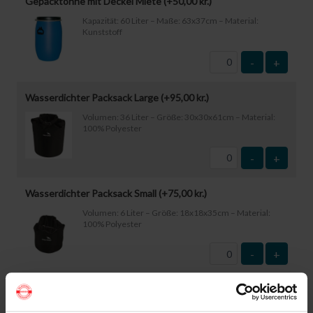
Gepäcktonne mit Deckel Miete (+
50,00
kr.
)
Kapazität: 60 Liter – Maße: 63x37cm – Material:
Kunststoff
-
+
Wasserdichter Packsack Large (+
95,00
kr.
)
Volumen: 36 Liter – Größe: 30x30x61cm – Material:
100% Polyester
-
+
Wasserdichter Packsack Small (+
75,00
kr.
)
Volumen: 6 Liter – Größe: 18x18x35cm – Material:
100% Polyester
-
+
Wasserdichte Smartphone-Hülle (+
60,00
kr.
)
Größe: 22,5×11,5cm. Das Telefon kann bedient