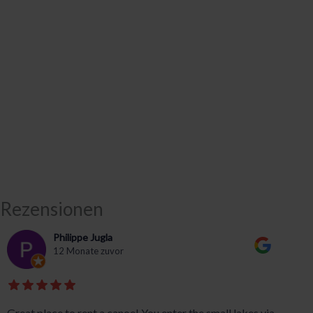
Rezensionen
Philippe Jugla
12 Monate zuvor
Great place to rent a canoe! You enter the small lakes via