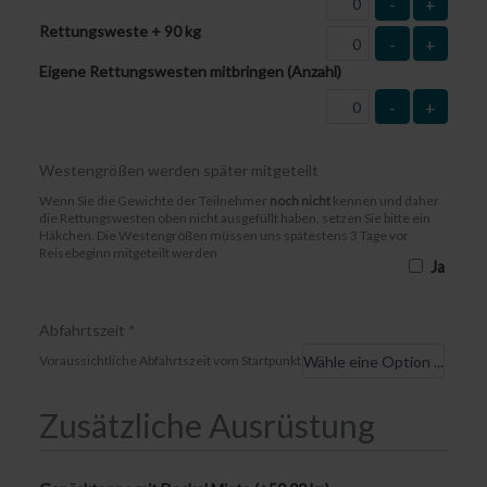
-
+
Rettungsweste + 90 kg
-
+
Eigene Rettungswesten mitbringen (Anzahl)
-
+
Westengrößen werden später mitgeteilt
Wenn Sie die Gewichte der Teilnehmer
noch nicht
kennen und daher
die Rettungswesten oben nicht ausgefüllt haben, setzen Sie bitte ein
Häkchen. Die Westengrößen müssen uns spätestens 3 Tage vor
Reisebeginn mitgeteilt werden
Ja
Abfahrtszeit
*
Voraussichtliche Abfahrtszeit vom Startpunkt
Zusätzliche Ausrüstung