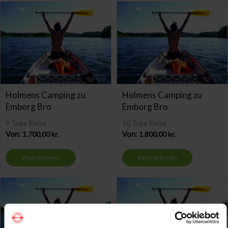
Holmens Camping zu
Holmens Camping zu
Emborg Bro
Emborg Bro
9 Tage Reise
10 Tage Reise
Von:
1.700,00
kr.
Von:
1.800,00
kr.
Weiterlesen
Weiterlesen