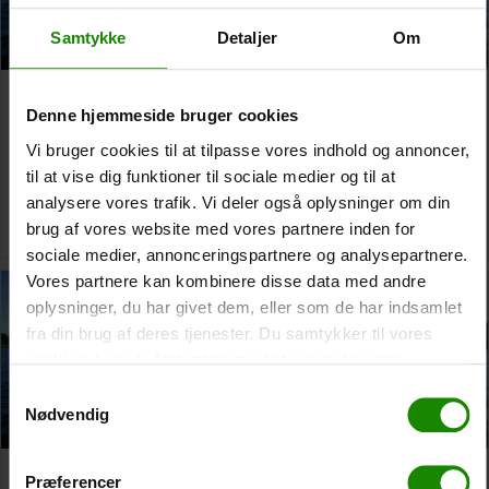
Samtykke
Detaljer
Om
Holmens Camping zu
Holmens Camping zu
Denne hjemmeside bruger cookies
Holmens Camping
Holmens Camping
Vi bruger cookies til at tilpasse vores indhold og annoncer,
1 Tag Reise
2 Tages Reise
til at vise dig funktioner til sociale medier og til at
Von:
500,00
kr.
Von:
700,00
kr.
analysere vores trafik. Vi deler også oplysninger om din
Weiterlesen
Weiterlesen
brug af vores website med vores partnere inden for
sociale medier, annonceringspartnere og analysepartnere.
Vores partnere kan kombinere disse data med andre
oplysninger, du har givet dem, eller som de har indsamlet
fra din brug af deres tjenester. Du samtykker til vores
cookies, hvis du fortsætter med at anvende vores
hjemmeside.
Samtykkevalg
Nødvendig
Holmens Camping zu
Holmens Camping zu
Præferencer