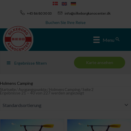
Zum
Inhalt
+45 86 80 30 03
info@silkeborgkanocenter.dk
springen
Buchen Sie Ihre Reise
Sear
Menu
Karte ansehen
Ergebnisse filtern
Holmens Camping
Startseite
/
Ausgangspunkte
/
Holmens Camping
/ Seite 2
Ergebnisse 21 – 40 von 227 werden angezeigt