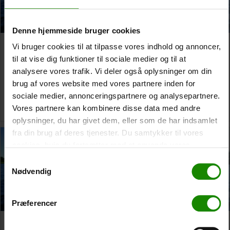
Denne hjemmeside bruger cookies
Bjerringbro nach Fladbro
Bjerringbro nach
Vi bruger cookies til at tilpasse vores indhold og annoncer,
Optionales Endziel
til at vise dig funktioner til sociale medier og til at
10 Tage Reise
analysere vores trafik. Vi deler også oplysninger om din
Von:
1.800,00
kr.
2 Tages Reise
Von:
700,00
kr.
brug af vores website med vores partnere inden for
Weiterlesen
sociale medier, annonceringspartnere og analysepartnere.
Weiterlesen
Vores partnere kan kombinere disse data med andre
oplysninger, du har givet dem, eller som de har indsamlet
fra din brug af deres tjenester. Du samtykker til vores
cookies, hvis du fortsætter med at anvende vores
hjemmeside.
Samtykkevalg
Nødvendig
Præferencer
Bjerringbro nach
Bjerringbro nach