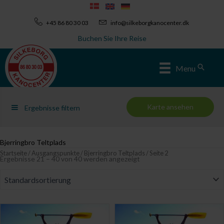
Zum
Inhalt
+45 86 80 30 03
info@silkeborgkanocenter.dk
springen
Buchen Sie Ihre Reise
Sear
Menu
Karte ansehen
Ergebnisse filtern
Bjerringbro Teltplads
Startseite
/
Ausgangspunkte
/
Bjerringbro Teltplads
/ Seite 2
Ergebnisse 21 – 40 von 40 werden angezeigt