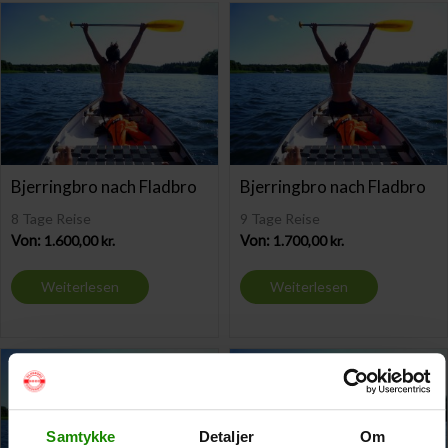
Bjerringbro nach Fladbro
Bjerringbro nach Fladbro
8 Tage Reise
9 Tage Reise
Von:
1.600,00
kr.
Von:
1.700,00
kr.
Weiterlesen
Weiterlesen
Samtykke
Detaljer
Om