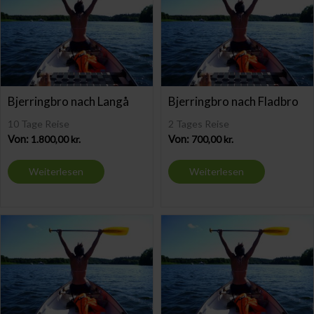
Bjerringbro nach Langå
Bjerringbro nach Fladbro
10 Tage Reise
2 Tages Reise
Von:
1.800,00
kr.
Von:
700,00
kr.
Weiterlesen
Weiterlesen