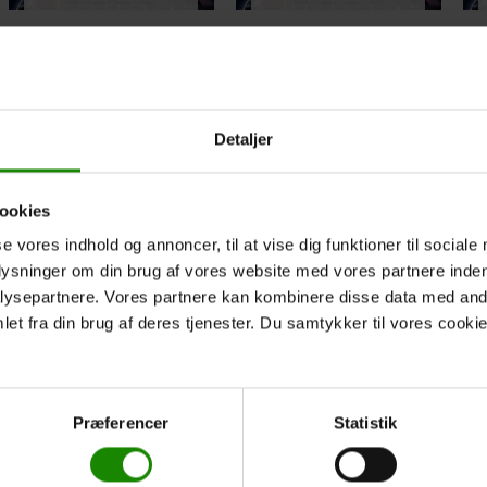
Detaljer
ookies
KONGENSBRO
TELTPLADS
OPTIONALE EXTRAS
se vores indhold og annoncer, til at vise dig funktioner til sociale
2 PRODUKTE
1 PRODUKT
plysninger om din brug af vores website med vores partnere inden
ysepartnere. Vores partnere kan kombinere disse data med andr
et fra din brug af deres tjenester. Du samtykker til vores cookie
Præferencer
Statistik
eute