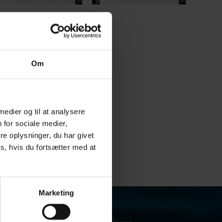
Om
OPTIONALES ENDZIEL
 medier og til at analysere
252 PRODUKTE
 for sociale medier,
e oplysninger, du har givet
s, hvis du fortsætter med at
Marketing