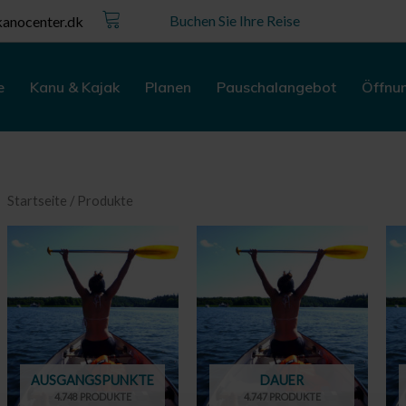
Kurv
Buchen Sie Ihre Reise
anocenter.dk
e
Kanu & Kajak
Planen
Pauschalangebot
Öffnu
Startseite
/ Produkte
AUSGANGSPUNKTE
DAUER
4.748 PRODUKTE
4.747 PRODUKTE