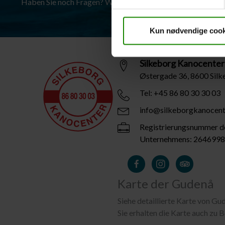
Haben Sie noch Fragen? Wir sind immer bereit, Ihnen zu helfe
Kun nødvendige cook
Silkeborg Kanocenter
Østergade 36, 8600 Sil
Tel: +45 86 80 30 30 03
info@silkeborgkanocent
Registrierungsnummer d
Unternehmens: 264699
Karte der Gudenå
Siehe detaillierte Karte von Gu
Sie erhalten die Karte auch zu B