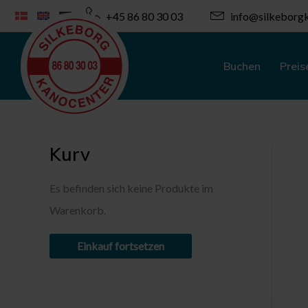
Zum
+45 86 80 30 03
info@silkeborgk
Inhalt
springen
Buchen
Preis
Kurv
Es befinden sich keine Produkte im
Warenkorb.
Einkauf fortsetzen