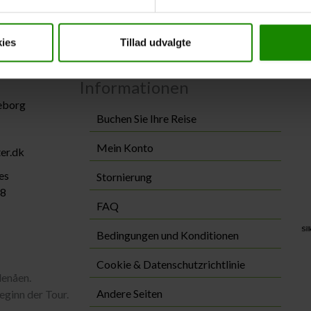
n. Senden Sie uns eine E-Mail oder rufen Sie uns an.
ies
Tillad udvalgte
Informationen
keborg
Buchen Sie Ihre Reise
Mein Konto
er.dk
es
Stornierung
88
FAQ
Bedingungen und Konditionen
Cookie & Datenschutzrichtlinie
denåen.
Andere Seiten
eginn der Tour.