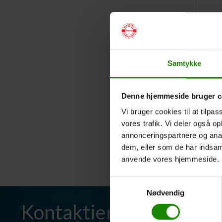
Samtykke
Denne hjemmeside bruger c
Vi bruger cookies til at tilpas
vores trafik. Vi deler også o
annonceringspartnere og anal
dem, eller som de har indsaml
anvende vores hjemmeside.
Samtykkevalg
Nødvendig
Kontaktieren Sie uns h