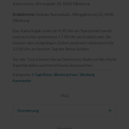
Kanocenter, Østergade 36, 8600 Silkeborg
Endadresse:
Sminge Rasteplads, Allinggårdsvej 32, 8600
Silkeborg
Das Kanu/Kajak steht ab 9.00 Uhr am Startpunkt bereit
und muss bis spätestens 17.00 Uhr am Endziel sein. Sie
können den endgültigen Zielort jederzeit telefonisch bis
12.00 Uhr am letzten Tag der Reise ändern.
Vor der Tour können Sie im Danhostel, Radisson Blu Hotel
Papirfabrikken und Hotel Dania übernachten.
Kategorien:
5 Tage Reise
,
Silkeborg Havn / Silkeborg
Kanocenter
FAQ
Stornierung
Erweitern
Startort