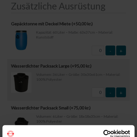
Zusätzliche Ausrüstung
Gepäcktonne mit Deckel Miete (+
50,00
kr.
)
Kapazität: 60 Liter – Maße: 63x37cm – Material:
Kunststoff
-
+
Wasserdichter Packsack Large (+
95,00
kr.
)
Volumen: 36 Liter – Größe: 30x30x61cm – Material:
100% Polyester
-
+
Wasserdichter Packsack Small (+
75,00
kr.
)
Volumen: 6 Liter – Größe: 18x18x35cm – Material:
100% Polyester
-
+