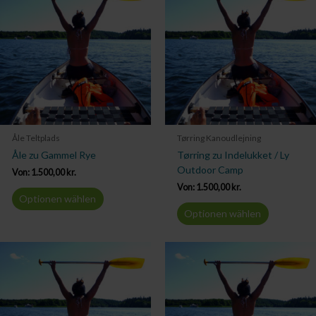
Åle Teltplads
Tørring Kanoudlejning
Åle zu Gammel Rye
Tørring zu Indelukket / Ly
Outdoor Camp
Von:
1.500,00
kr.
Von:
1.500,00
kr.
Optionen wählen
Optionen wählen