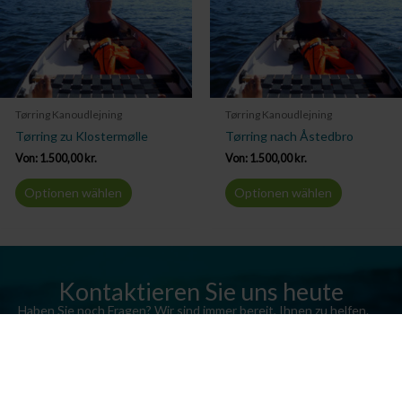
Tørring Kanoudlejning
Tørring Kanoudlejning
Tørring zu Klostermølle
Tørring nach Åstedbro
Von:
1.500,00
kr.
Von:
1.500,00
kr.
Optionen wählen
Optionen wählen
Kontaktieren Sie uns heute
Haben Sie noch Fragen? Wir sind immer bereit, Ihnen zu helfen.
Senden Sie uns eine E-Mail oder rufen Sie uns an.
Kontaktieren Sie uns