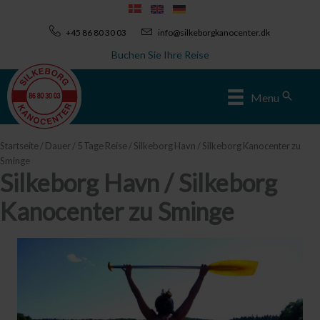
Zum
Inhalt
+45 86 80 30 03
info@silkeborgkanocenter.dk
springen
Buchen Sie Ihre Reise
Sear
Menu
Startseite
/
Dauer
/
5 Tage Reise
/ Silkeborg Havn / Silkeborg Kanocenter zu
Sminge
Silkeborg Havn / Silkeborg
Kanocenter zu Sminge