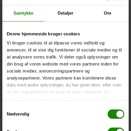
Wasserdichte Smartphone-Hülle (+
60,00
kr.
)
Samtykke
Detaljer
Om
Größe: 22,5×11,5cm. Das Telefon kann bedient
werden, während es in der Hülle ist. Wasserdicht bis 1
Meter.
Denne hjemmeside bruger cookies
-
+
Vi bruger cookies til at tilpasse vores indhold og
annoncer, til at vise dig funktioner til sociale medier og til
Zelt – Grand Canyon Topeka 4 (+
750,00
kr.
)
at analysere vores trafik. Vi deler også oplysninger om
din brug af vores website med vores partnere inden for
Personenanzahl: 4 – Klicken Sie auf das Bild, um die
Zeltgröße zu sehen.
sociale medier, annonceringspartnere og
analysepartnere. Vores partnere kan kombinere disse
-
+
data med andre oplysninger, du har givet dem, eller som
de har indsamlet fra din brug af deres tjenester. Du
Fischernetz für Kinder (+
30,00
kr.
)
samtykker til vores cookies, hvis du fortsætter med at
Teleskopstange 52-129cm. Ø30cm – Kann nicht in
anvende vores hjemmeside.
Samtykkevalg
einer bestimmten Farbe gebucht werden.
Nødvendig
-
+