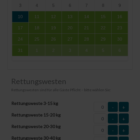
3
4
5
6
7
8
9
10
11
12
13
14
15
16
17
18
19
20
21
22
23
24
25
26
27
28
29
30
31
1
2
3
4
5
6
Rettungswesten
Rettungswesten sind für alle Gäste Pflicht – bitte wählen Sie:
Rettungsweste 3-15 kg
-
+
Rettungsweste 15-20 kg
-
+
Rettungsweste 20-30 kg
-
+
Rettungsweste 30-40 kg