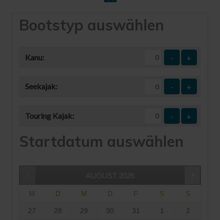
Bootstyp auswählen
Kanu:
-
+
Seekajak:
-
+
Touring Kajak:
-
+
Startdatum auswählen
AUGUST
2026
M
D
M
D
F
S
S
27
28
29
30
31
1
2