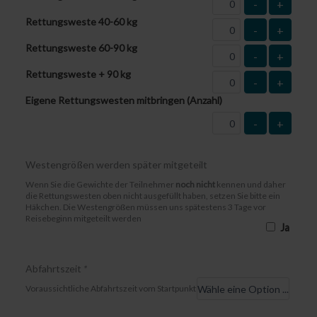
-
+
Rettungsweste 40-60 kg
-
+
Rettungsweste 60-90 kg
-
+
Rettungsweste + 90 kg
-
+
Eigene Rettungswesten mitbringen (Anzahl)
-
+
Westengrößen werden später mitgeteilt
Wenn Sie die Gewichte der Teilnehmer
noch nicht
kennen und daher
die Rettungswesten oben nicht ausgefüllt haben, setzen Sie bitte ein
Häkchen. Die Westengrößen müssen uns spätestens 3 Tage vor
Reisebeginn mitgeteilt werden
Ja
Abfahrtszeit
*
Voraussichtliche Abfahrtszeit vom Startpunkt