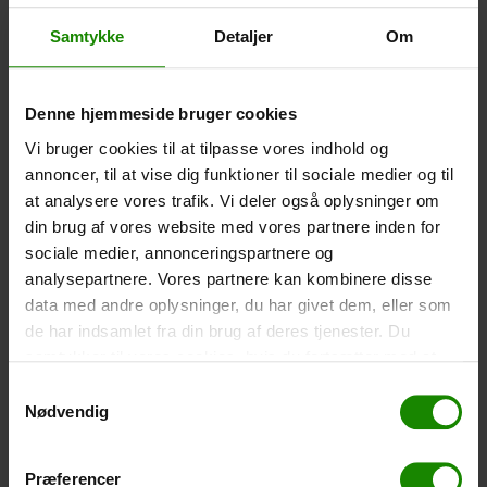
Wasserdichte Smartphone-Hülle (+
60,00
kr.
)
Samtykke
Detaljer
Om
Größe: 22,5×11,5cm. Das Telefon kann bedient
werden, während es in der Hülle ist. Wasserdicht bis 1
Meter.
Denne hjemmeside bruger cookies
-
+
Vi bruger cookies til at tilpasse vores indhold og
annoncer, til at vise dig funktioner til sociale medier og til
Zelt – Grand Canyon Topeka 4 (+
750,00
kr.
)
at analysere vores trafik. Vi deler også oplysninger om
Personenanzahl: 4 – Klicken Sie auf das Bild, um die
din brug af vores website med vores partnere inden for
Zeltgröße zu sehen.
sociale medier, annonceringspartnere og
analysepartnere. Vores partnere kan kombinere disse
-
+
data med andre oplysninger, du har givet dem, eller som
de har indsamlet fra din brug af deres tjenester. Du
Fischernetz für Kinder (+
30,00
kr.
)
samtykker til vores cookies, hvis du fortsætter med at
Teleskopstange 52-129cm. Ø30cm – Kann nicht in
anvende vores hjemmeside.
einer bestimmten Farbe gebucht werden.
Samtykkevalg
Nødvendig
-
+
Præferencer