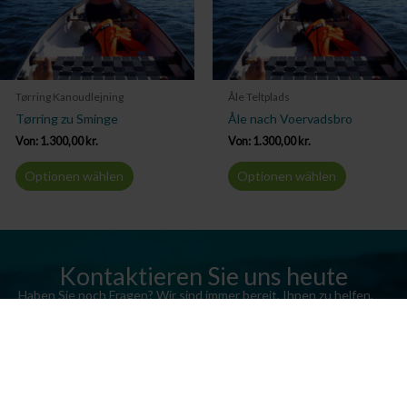
Tørring Kanoudlejning
Åle Teltplads
Tørring zu Sminge
Åle nach Voervadsbro
Von:
1.300,00
kr.
Von:
1.300,00
kr.
Optionen wählen
Optionen wählen
Kontaktieren Sie uns heute
Haben Sie noch Fragen? Wir sind immer bereit, Ihnen zu helfen.
Senden Sie uns eine E-Mail oder rufen Sie uns an.
Kontaktieren Sie uns