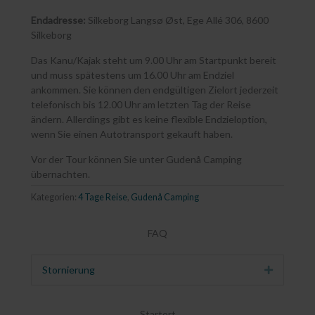
Endadresse:
Silkeborg Langsø Øst, Ege Allé 306, 8600
Silkeborg
Das Kanu/Kajak steht um 9.00 Uhr am Startpunkt bereit
und muss spätestens um 16.00 Uhr am Endziel
ankommen. Sie können den endgültigen Zielort jederzeit
telefonisch bis 12.00 Uhr am letzten Tag der Reise
ändern. Allerdings gibt es keine flexible Endzieloption,
wenn Sie einen Autotransport gekauft haben.
Vor der Tour können Sie unter Gudenå Camping
übernachten.
Kategorien:
4 Tage Reise
,
Gudenå Camping
FAQ
Stornierung
Erweitern
Startort