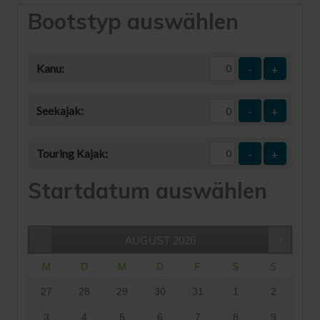
Bootstyp auswählen
Kanu:
-
+
Seekajak:
-
+
Touring Kajak:
-
+
Startdatum auswählen
AUGUST
2026
M
D
M
D
F
S
S
27
28
29
30
31
1
2
3
4
5
6
7
8
9