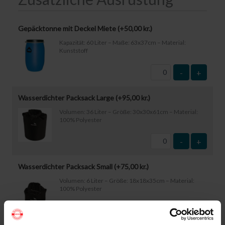
Gepäcktonne mit Deckel Miete (+
50,00
kr.
)
Kapazität: 60 Liter – Maße: 63x37cm – Material:
Kunststoff
-
+
Wasserdichter Packsack Large (+
95,00
kr.
)
Volumen: 36 Liter – Größe: 30x30x61cm – Material:
100% Polyester
-
+
Wasserdichter Packsack Small (+
75,00
kr.
)
Volumen: 6 Liter – Größe: 18x18x35cm – Material:
100% Polyester
-
+