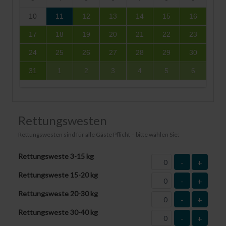
10
11
12
13
14
15
16
17
18
19
20
21
22
23
24
25
26
27
28
29
30
31
1
2
3
4
5
6
Rettungswesten
Rettungswesten sind für alle Gäste Pflicht – bitte wählen Sie:
Rettungsweste 3-15 kg
-
+
Rettungsweste 15-20 kg
-
+
Rettungsweste 20-30 kg
-
+
Rettungsweste 30-40 kg
-
+