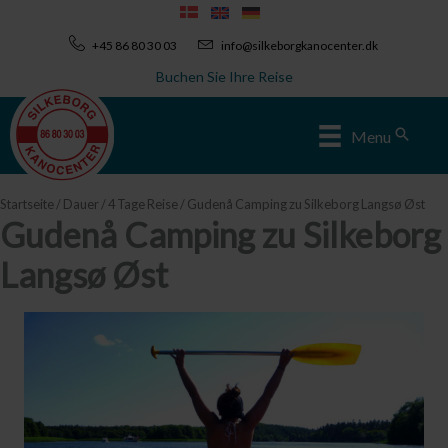
Zum
Inhalt
+45 86 80 30 03
info@silkeborgkanocenter.dk
springen
Buchen Sie Ihre Reise
Sear
Menu
Startseite
/
Dauer
/
4 Tage Reise
/ Gudenå Camping zu Silkeborg Langsø Øst
Gudenå Camping zu Silkeborg
Langsø Øst