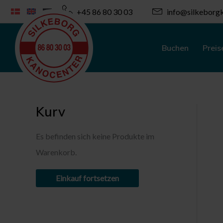
Zum
+45 86 80 30 03
info@silkeborgk
Inhalt
springen
Buchen
Preis
Kurv
Es befinden sich keine Produkte im
Warenkorb.
Einkauf fortsetzen