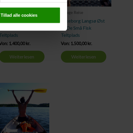
6 Tage Reise
7 Tage Reise
Tillad alle cookies
Silkeborg Langsø Øst
Silkeborg Langsø Øst
zu De Små Fisk
zu De Små Fisk
Teltplads
Teltplads
Von:
1.400,00
kr.
Von:
1.500,00
kr.
Weiterlesen
Weiterlesen