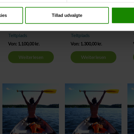
4 Tage Reise
5 Tage Reise
ies
Tillad udvalgte
Silkeborg Langsø Øst
Silkeborg Langsø Øst
zu De Små Fisk
zu De Små Fisk
Teltplads
Teltplads
Von:
1.100,00
kr.
Von:
1.300,00
kr.
Weiterlesen
Weiterlesen