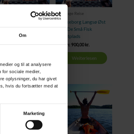
2 Tages Reise
3 Tage Reise
Silkeborg Langsø Øst
Silkeborg Langsø Øst
zu De Små Fisk
zu De Små Fisk
Om
Teltplads
Teltplads
Von:
700,00
kr.
Von:
900,00
kr.
Weiterlesen
Weiterlesen
 medier og til at analysere
 for sociale medier,
e oplysninger, du har givet
s, hvis du fortsætter med at
Marketing