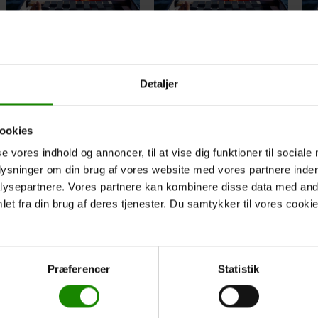
10 Tage Reise
1 Tag Reise
Silkeborg Sø
Silkeborg Langsø Øst
Camping zu De Små
zu De Små Fisk
Detaljer
Fisk Teltplads
Teltplads
Von:
1.800,00
kr.
Von:
500,00
kr.
ookies
Weiterlesen
Weiterlesen
se vores indhold og annoncer, til at vise dig funktioner til sociale
plysninger om din brug af vores website med vores partnere inden
ysepartnere. Vores partnere kan kombinere disse data med andr
et fra din brug af deres tjenester. Du samtykker til vores cookie
Præferencer
Statistik