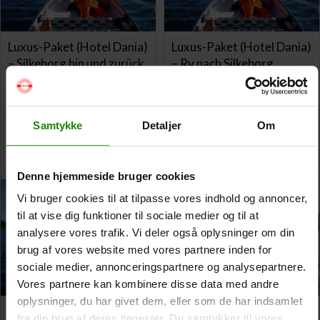
Luxus-Paket (Hotel Dania)
Luxus-Paket (Hotel Dania)
– Silkeborg hin und zurück
– Ry nach Silkeborg
1 Tag Reise
1 Tag Reise
Von:
1.420,00
kr.
Von:
1.470,00
kr.
Samtykke
Detaljer
Om
Optionen wählen
Optionen wählen
Denne hjemmeside bruger cookies
Vi bruger cookies til at tilpasse vores indhold og annoncer,
til at vise dig funktioner til sociale medier og til at
analysere vores trafik. Vi deler også oplysninger om din
brug af vores website med vores partnere inden for
sociale medier, annonceringspartnere og analysepartnere.
Vores partnere kan kombinere disse data med andre
oplysninger, du har givet dem, eller som de har indsamlet
Luxuspaket (Svostrup
Luxus-Paket (Kongensbro
fra din brug af deres tjenester. Du samtykker til vores