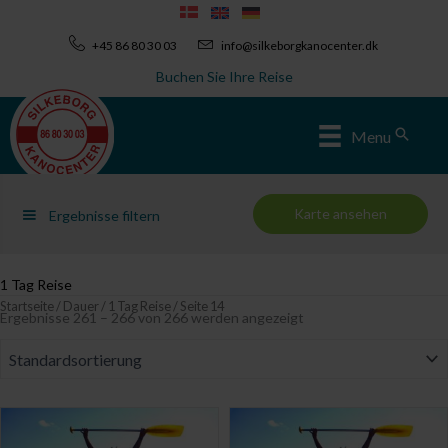
Zum
Inhalt
+45 86 80 30 03
info@silkeborgkanocenter.dk
springen
Buchen Sie Ihre Reise
Sear
Menu
Karte ansehen
Ergebnisse filtern
1 Tag Reise
Startseite
/
Dauer
/
1 Tag Reise
/ Seite 14
Ergebnisse 261 – 266 von 266 werden angezeigt