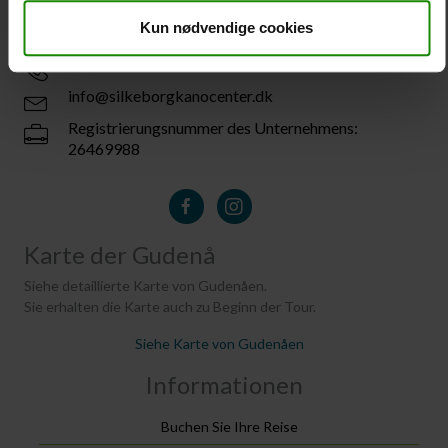
Silkeborg Kanocenter
Kun nødvendige cookies
Østergade 36, 8600 Silkeborg
Tel: +45 86 80 30 30 03
info@silkeborgkanocenter.dk
Registrierungsnummer des Unternehmens:
26469988
Karte der Gudenå
Siehe detaillierte Karte von Gudenåen.
Sie erhalten die Karte auch zu Beginn der Tour.
Siehe Karte von Gudenåen
Informationen
Buchen Sie Ihre Reise