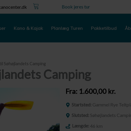
Kurv
Book jeres tur
anocenter.dk
ser
Kano & Kajak
Planlæg Turen
Pakketilbud
Åb
il Søhøjlandets Camping
jlandets Camping
Fra:
1.600,00
kr.
Startsted:
Gammel Rye Teltpl
Slutsted:
Søhøjlandets Campi
Længde:
46 km