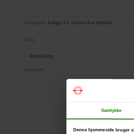
Kategorier:
8 dages tur
,
Gammel Rye Teltplads
FAQ
Afbestilling
Startsted
Samtykke
Denne hjemmeside bruger c