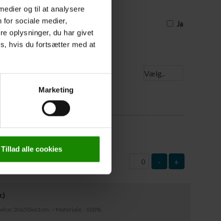
uværende tidspunkt, og derfor ikke har
 medier og til at analysere
e, skal I sætte et kryds, og så skal
est 3 dage før turens start
 for sociale medier,
Ja
e oplysninger, du har givet
s, hvis du fortsætter med at
 startsted
Marketing
0
kr.
)
: 63x37cm – Materiale: Plast
Tillad alle cookies
-
+
r.
)
rrelse: 30x30x61cm. – Materiale: -100%