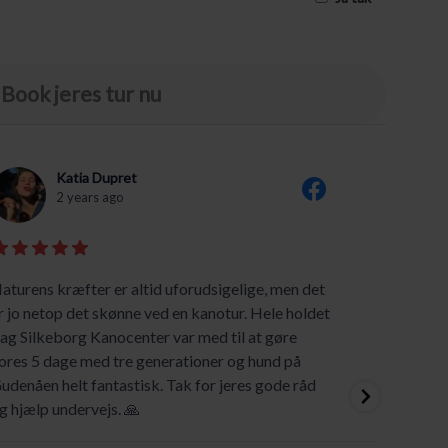
Book jeres tur nu
Katia Dupret
2 years ago
aturens kræfter er altid uforudsigelige, men det
Great s
r jo netop det skønne ved en kanotur. Hele holdet
The pri
ag Silkeborg Kanocenter var med til at gøre
consider
ores 5 dage med tre generationer og hund på
of the 
udenåen helt fantastisk. Tak for jeres gode råd
areas.
g hjælp undervejs. 🙏