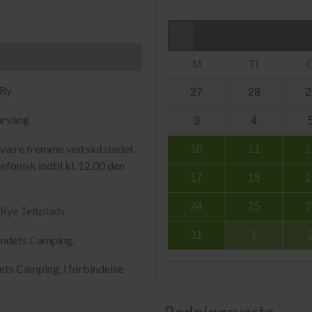
M
TI
 Ry
27
28
2
årvang
3
4
al være fremme ved slutstedet
10
11
1
efonisk indtil kl. 12.00 den
17
18
1
24
25
2
Rye Teltplads.
31
1
landets Camping.
ets Camping, i forbindelse
Redningsveste