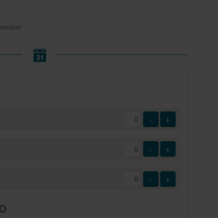
ptember
-
+
-
+
-
+
o