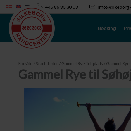
Gå
+45 86 80 30 03
info@silkeborgk
til
indholdet
Booking
Pri
Forside
/
Startsteder
/
Gammel Rye Teltplads
/ Gammel Rye t
Gammel Rye til Søhø