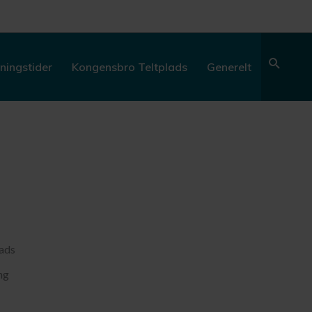
Søg
ningstider
Kongensbro Teltplads
Generelt
ads
ng