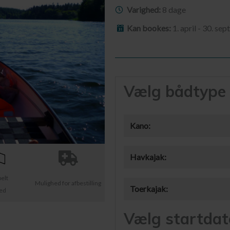
Varighed:
8 dage
Kan bookes:
1. april - 30. se
Vælg bådtype
Kano:
Havkajak:
belt
Mulighed for afbestilling
Toerkajak:
ted
Vælg startdat