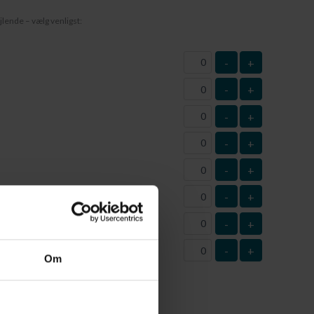
jlende – vælg venligst:
-
+
-
+
-
+
-
+
-
+
-
+
-
+
-
+
este
Om