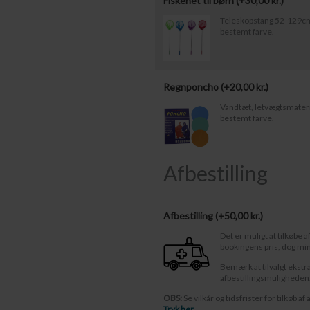
Fiskenet til børn (+
30,00
kr.
)
Teleskopstang 52-129cm.
bestemt farve.
Regnponcho (+
20,00
kr.
)
Vandtæt, letvægtsmateria
bestemt farve.
Afbestilling
Afbestilling (
50,00 kr.
)
Det er muligt at tilkøbe a
bookingens pris, dog mi
Bemærk at tilvalgt ekstr
afbestillingsmuligheden
OBS:
Se vilkår og tidsfrister for tilkøb af 
Tryk her