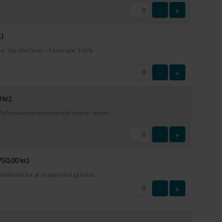
-
+
.
)
else: 18x18x35cm. – Materiale: 100%
-
+
0
kr.
)
elefonen kan betjenes når den er i etuiet.
-
+
750,00
kr.
)
å billedet for at se størrelse på teltet.
-
+