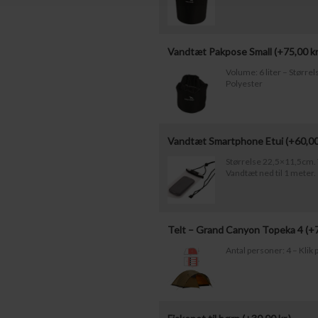
Vandtæt Pakpose Small (+
75,00
kr
Volume: 6 liter – Størr
Polyester
Vandtæt Smartphone Etui (+
60,0
Størrelse 22,5×11,5cm. T
Vandtæt ned til 1 meter.
Telt – Grand Canyon Topeka 4 (+
Antal personer: 4 – Klik p