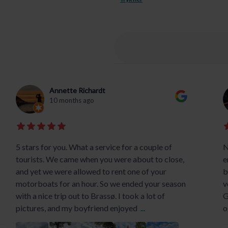
Annette Richardt
10 months ago
5 stars for you. What a service for a couple of
N
tourists. We came when you were about to close,
e
and yet we were allowed to rent one of your
b
motorboats for an hour. So we ended your season
v
with a nice trip out to Brassø. I took a lot of
G
pictures, and my boyfriend enjoyed
...
o