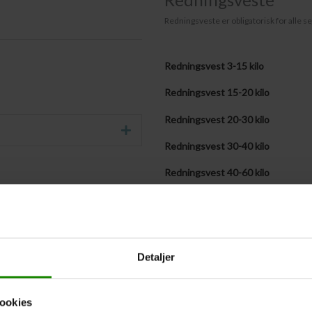
Redningsveste er obligatorisk for alle se
Redningsvest 3-15 kilo
Redningsvest 15-20 kilo
Redningsvest 20-30 kilo
Udvid
Redningsvest 30-40 kilo
Redningsvest 40-60 kilo
Redningsvest 60-90 kilo
Redningsvest + 90 kilo
Medbringer selv følgende antal v
Detaljer
Vestestørrelser fremsendes senere
ookies