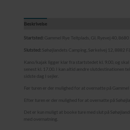
Beskrivelse
Startsted:
Gammel Rye Teltplads, Gl. Ryevej 40, 8680
Slutsted:
Søhøjlandets Camping, Sørkelvej 12, 8882 F
Kano/kajak ligger klar fra startstedet kl. 9.00, og sk
senest kl. 17.00. I kan altid ændre slutdestinationen tel
sidste dag I sejler.
Før turen er der mulighed for at overnatte på Gammel 
Efter turen er der mulighed for at overnatte på Søhøj
Det er kun muligt at booke ture med slut på Søhøjland
med overnatning.