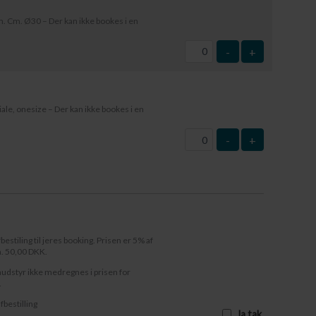
 Cm. Ø30 – Der kan ikke bookes i en
-
+
le, onesize – Der kan ikke bookes i en
-
+
fbestiling til jeres booking. Prisen er 5% af
n. 50,00 DKK.
audstyr ikke medregnes i prisen for
.
afbestilling
Ja tak