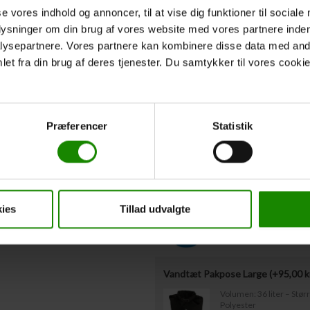
Hvis I
ikke
kender deltagernes vægt på n
se vores indhold og annoncer, til at vise dig funktioner til sociale
udfyldt ovenstående omkring redningsvest
Vestestørrelser være indsendt til os sen
plysninger om din brug af vores website med vores partnere inden
ysepartnere. Vores partnere kan kombinere disse data med andr
et fra din brug af deres tjenester. Du samtykker til vores cookie
Afgangstidspunkt
*
Forventet afgangstidspunkt fra
Præferencer
Statistik
Ekstraudstyr
Bagagetønde med låg leje (+
50,0
Kapacitet: 60 liter – Mål
ies
Tillad udvalgte
Vandtæt Pakpose Large (+
95,00
k
Volumen: 36 liter – Stø
Polyester