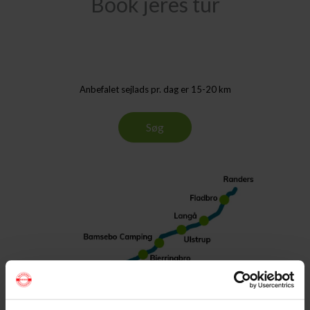
Book jeres tur
Anbefalet sejlads pr. dag er 15-20 km
Søg