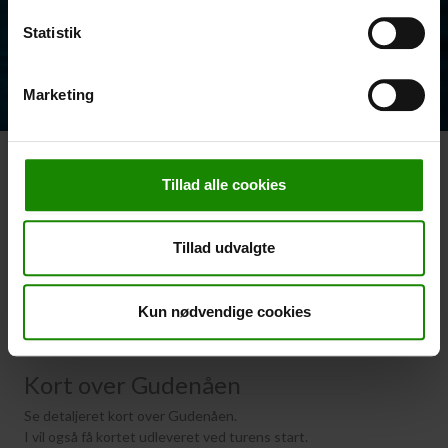
Kontakt os allerede i dag
Har I spørgsmål? Vi står altid klar til at hjælpe jer. Send os en mail
Statistik
eller ring til os.
Kontakt os
Marketing
Silkeborg Kanocenter
Østergade 36, 8600 Silkeborg
Tillad alle cookies
Tlf: +45 86 80 30 03
info@silkeborgkanocenter.dk
Tillad udvalgte
CVR nr.: 26469988
Kun nødvendige cookies
Kort over Gudenåen
Se detaljeret kort over Gudenåen.
I vil også få kortet udleveret ved turens start.