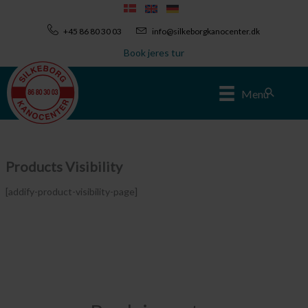
Gå
til
+45 86 80 30 03
info@silkeborgkanocenter.dk
indholdet
Book jeres tur
Søg
Menu
Products Visibility
[addify-product-visibility-page]